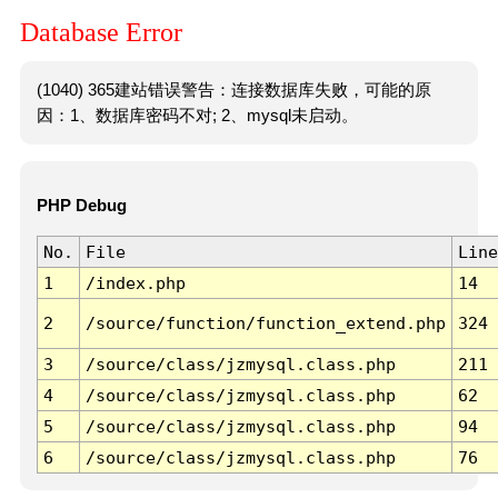
Database Error
(1040) 365建站错误警告：连接数据库失败，可能的原
因：1、数据库密码不对; 2、mysql未启动。
PHP Debug
No.
File
Line
1
/index.php
14
2
/source/function/function_extend.php
324
3
/source/class/jzmysql.class.php
211
4
/source/class/jzmysql.class.php
62
5
/source/class/jzmysql.class.php
94
6
/source/class/jzmysql.class.php
76