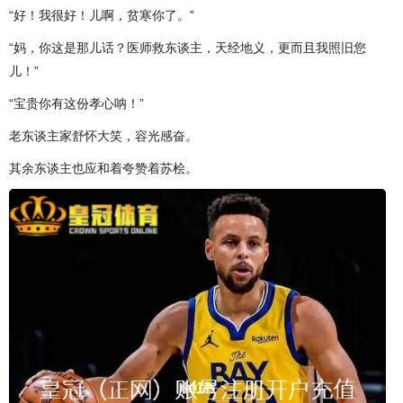
“好！我很好！儿啊，贫寒你了。”
“妈，你这是那儿话？医师救东谈主，天经地义，更而且我照旧您
儿！”
“宝贵你有这份孝心呐！”
老东谈主家舒怀大笑，容光感奋。
其余东谈主也应和着夸赞着苏桧。