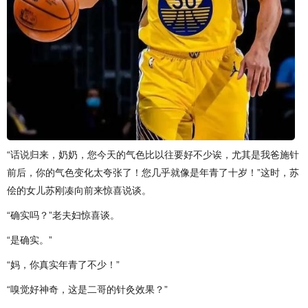
“话说归来，奶奶，您今天的气色比以往要好不少诶，尤其是我爸施针
前后，你的气色变化太夸张了！您几乎就像是年青了十岁！”这时，苏
侩的女儿苏刚凑向前来惊喜说谈。
“确实吗？”老夫妇惊喜谈。
“是确实。”
“妈，你真实年青了不少！”
“嗅觉好神奇，这是二哥的针灸效果？”