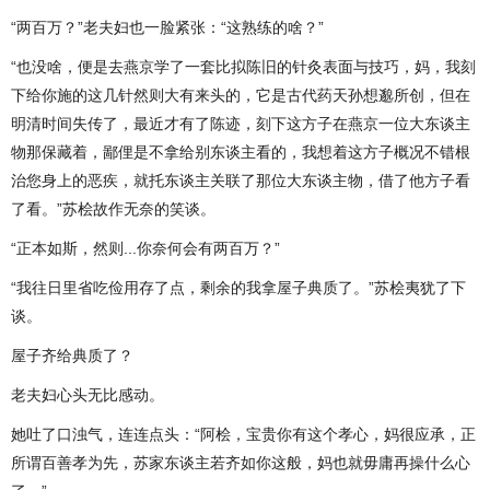
“两百万？”老夫妇也一脸紧张：“这熟练的啥？”
“也没啥，便是去燕京学了一套比拟陈旧的针灸表面与技巧，妈，我刻
下给你施的这几针然则大有来头的，它是古代药天孙想邈所创，但在
明清时间失传了，最近才有了陈迹，刻下这方子在燕京一位大东谈主
物那保藏着，鄙俚是不拿给别东谈主看的，我想着这方子概况不错根
治您身上的恶疾，就托东谈主关联了那位大东谈主物，借了他方子看
了看。”苏桧故作无奈的笑谈。
“正本如斯，然则...你奈何会有两百万？”
“我往日里省吃俭用存了点，剩余的我拿屋子典质了。”苏桧夷犹了下
谈。
屋子齐给典质了？
老夫妇心头无比感动。
她吐了口浊气，连连点头：“阿桧，宝贵你有这个孝心，妈很应承，正
所谓百善孝为先，苏家东谈主若齐如你这般，妈也就毋庸再操什么心