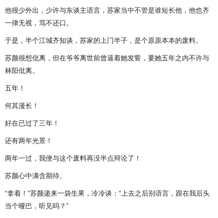
他很少外出，少许与东谈主语言，苏家当中不管是谁短长他，他也齐
一律无视，骂不还口。
于是，半个江城齐知谈，苏家的上门半子，是个原原本本的废料。
苏颜很想仳离，但在爷爷离世前曾逼着她发誓，要她五年之内不许与
林阳仳离。
五年！
何其漫长！
好在已过了三年！
还有两年光景！
两年一过，我便与这个废料再没半点辩论了！
苏颜心中满含期待。
“拿着！”苏颜递来一袋生果，冷冷谈：“上去之后别语言，跟在我后头
当个哑巴，听见吗？”