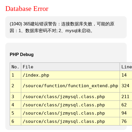
Database Error
(1040) 365建站错误警告：连接数据库失败，可能的原
因：1、数据库密码不对; 2、mysql未启动。
PHP Debug
No.
File
Line
1
/index.php
14
2
/source/function/function_extend.php
324
3
/source/class/jzmysql.class.php
211
4
/source/class/jzmysql.class.php
62
5
/source/class/jzmysql.class.php
94
6
/source/class/jzmysql.class.php
76