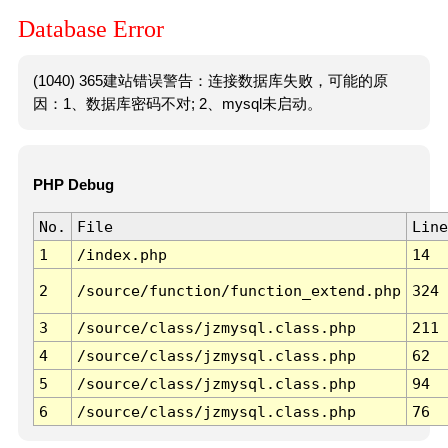
Database Error
(1040) 365建站错误警告：连接数据库失败，可能的原
因：1、数据库密码不对; 2、mysql未启动。
PHP Debug
No.
File
Line
1
/index.php
14
2
/source/function/function_extend.php
324
3
/source/class/jzmysql.class.php
211
4
/source/class/jzmysql.class.php
62
5
/source/class/jzmysql.class.php
94
6
/source/class/jzmysql.class.php
76