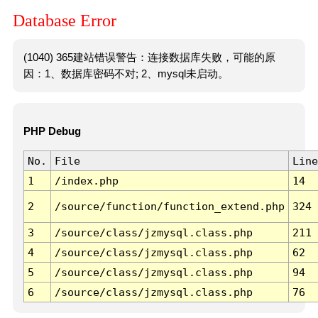
Database Error
(1040) 365建站错误警告：连接数据库失败，可能的原
因：1、数据库密码不对; 2、mysql未启动。
PHP Debug
No.
File
Line
1
/index.php
14
2
/source/function/function_extend.php
324
3
/source/class/jzmysql.class.php
211
4
/source/class/jzmysql.class.php
62
5
/source/class/jzmysql.class.php
94
6
/source/class/jzmysql.class.php
76