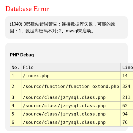
Database Error
(1040) 365建站错误警告：连接数据库失败，可能的原
因：1、数据库密码不对; 2、mysql未启动。
PHP Debug
No.
File
Line
1
/index.php
14
2
/source/function/function_extend.php
324
3
/source/class/jzmysql.class.php
211
4
/source/class/jzmysql.class.php
62
5
/source/class/jzmysql.class.php
94
6
/source/class/jzmysql.class.php
76