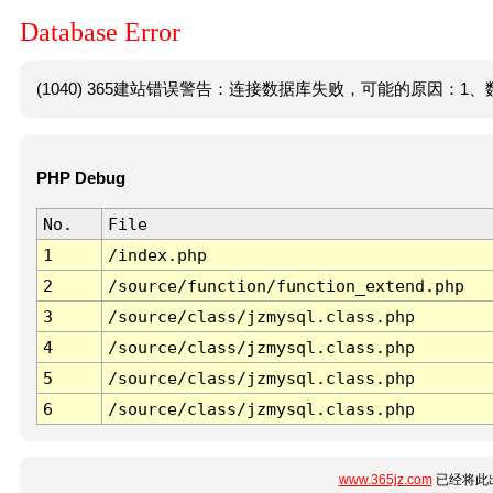
Database Error
(1040) 365建站错误警告：连接数据库失败，可能的原因：1、数
PHP Debug
No.
File
1
/index.php
2
/source/function/function_extend.php
3
/source/class/jzmysql.class.php
4
/source/class/jzmysql.class.php
5
/source/class/jzmysql.class.php
6
/source/class/jzmysql.class.php
www.365jz.com
已经将此