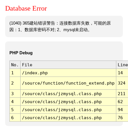
Database Error
(1040) 365建站错误警告：连接数据库失败，可能的原
因：1、数据库密码不对; 2、mysql未启动。
PHP Debug
No.
File
Line
1
/index.php
14
2
/source/function/function_extend.php
324
3
/source/class/jzmysql.class.php
211
4
/source/class/jzmysql.class.php
62
5
/source/class/jzmysql.class.php
94
6
/source/class/jzmysql.class.php
76