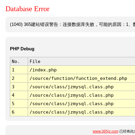
Database Error
(1040) 365建站错误警告：连接数据库失败，可能的原因：1、数
PHP Debug
No.
File
1
/index.php
2
/source/function/function_extend.php
3
/source/class/jzmysql.class.php
4
/source/class/jzmysql.class.php
5
/source/class/jzmysql.class.php
6
/source/class/jzmysql.class.php
www.365jz.com
已经将此