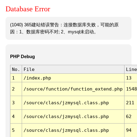
Database Error
(1040) 365建站错误警告：连接数据库失败，可能的原
因：1、数据库密码不对; 2、mysql未启动。
PHP Debug
No.
File
Line
1
/index.php
13
2
/source/function/function_extend.php
1548
3
/source/class/jzmysql.class.php
211
4
/source/class/jzmysql.class.php
62
5
/source/class/jzmysql.class.php
94