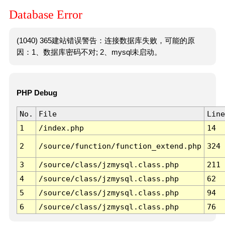
Database Error
(1040) 365建站错误警告：连接数据库失败，可能的原
因：1、数据库密码不对; 2、mysql未启动。
PHP Debug
No.
File
Line
1
/index.php
14
2
/source/function/function_extend.php
324
3
/source/class/jzmysql.class.php
211
4
/source/class/jzmysql.class.php
62
5
/source/class/jzmysql.class.php
94
6
/source/class/jzmysql.class.php
76