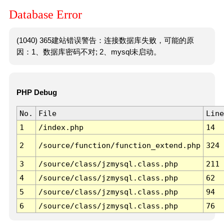
Database Error
(1040) 365建站错误警告：连接数据库失败，可能的原
因：1、数据库密码不对; 2、mysql未启动。
PHP Debug
No.
File
Line
1
/index.php
14
2
/source/function/function_extend.php
324
3
/source/class/jzmysql.class.php
211
4
/source/class/jzmysql.class.php
62
5
/source/class/jzmysql.class.php
94
6
/source/class/jzmysql.class.php
76