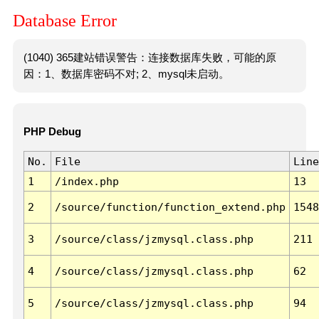
Database Error
(1040) 365建站错误警告：连接数据库失败，可能的原
因：1、数据库密码不对; 2、mysql未启动。
PHP Debug
No.
File
Line
1
/index.php
13
2
/source/function/function_extend.php
1548
3
/source/class/jzmysql.class.php
211
4
/source/class/jzmysql.class.php
62
5
/source/class/jzmysql.class.php
94