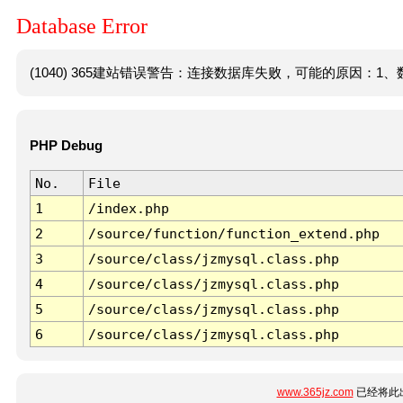
Database Error
(1040) 365建站错误警告：连接数据库失败，可能的原因：1、数
PHP Debug
No.
File
1
/index.php
2
/source/function/function_extend.php
3
/source/class/jzmysql.class.php
4
/source/class/jzmysql.class.php
5
/source/class/jzmysql.class.php
6
/source/class/jzmysql.class.php
www.365jz.com
已经将此