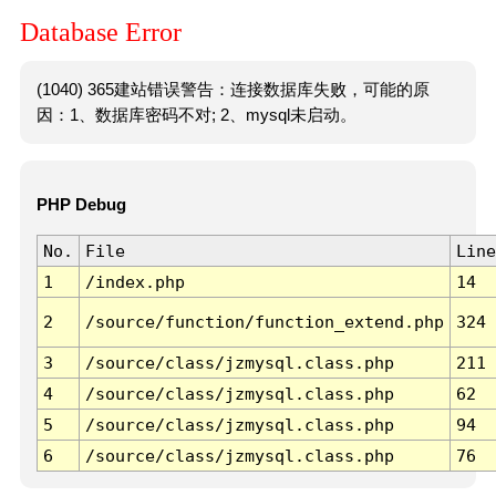
Database Error
(1040) 365建站错误警告：连接数据库失败，可能的原
因：1、数据库密码不对; 2、mysql未启动。
PHP Debug
No.
File
Line
1
/index.php
14
2
/source/function/function_extend.php
324
3
/source/class/jzmysql.class.php
211
4
/source/class/jzmysql.class.php
62
5
/source/class/jzmysql.class.php
94
6
/source/class/jzmysql.class.php
76