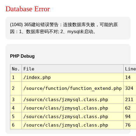
Database Error
(1040) 365建站错误警告：连接数据库失败，可能的原
因：1、数据库密码不对; 2、mysql未启动。
PHP Debug
No.
File
Line
1
/index.php
14
2
/source/function/function_extend.php
324
3
/source/class/jzmysql.class.php
211
4
/source/class/jzmysql.class.php
62
5
/source/class/jzmysql.class.php
94
6
/source/class/jzmysql.class.php
76