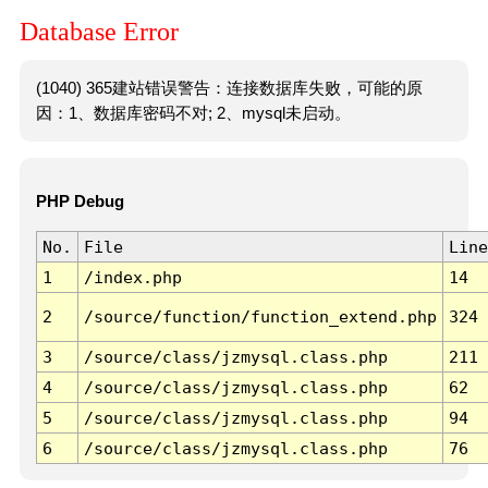
Database Error
(1040) 365建站错误警告：连接数据库失败，可能的原
因：1、数据库密码不对; 2、mysql未启动。
PHP Debug
No.
File
Line
1
/index.php
14
2
/source/function/function_extend.php
324
3
/source/class/jzmysql.class.php
211
4
/source/class/jzmysql.class.php
62
5
/source/class/jzmysql.class.php
94
6
/source/class/jzmysql.class.php
76