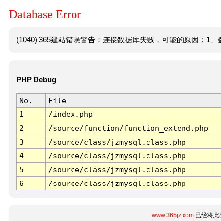
Database Error
(1040) 365建站错误警告：连接数据库失败，可能的原因：1、数
PHP Debug
No.
File
1
/index.php
2
/source/function/function_extend.php
3
/source/class/jzmysql.class.php
4
/source/class/jzmysql.class.php
5
/source/class/jzmysql.class.php
6
/source/class/jzmysql.class.php
www.365jz.com
已经将此