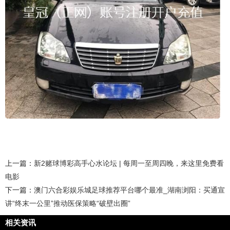
上一篇：
新2赌球博彩高手心水论坛 | 每周一至周四晚，来这里免费看
电影
下一篇：
澳门六合彩娱乐城足球推荐平台哪个最准_湖南浏阳：买通宣
讲“终末一公里”推动医保策略“破壁出圈”
相关资讯