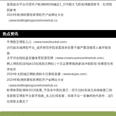
菠菜娱乐平台代理开户欧洲杯时间确定1_076期大飞双色球瞻望奖号：红球双
胆参考
2024年欧洲杯赛程表博彩开户金网址大全
（www.bettingkingzonehomehub.co
热点资讯
平博骰宝博彩入口（www.newzbucket.com）
沙巴娱乐城博彩平台_成齐师范学院党委原布告曹子建严重违规罪人被开除党
籍
太平洋在线轮盘安徽体育彩票官网（www.crowncasinoonlinehub.com）
网上博彩犯法吗pk10在线投注网站 | 十五运赛事规画参加冲刺阶段 转播责任有
序张开
2024年太阳城正网欧洲杯今日赛程直播（www.dujse.com）
2024年欧洲杯赛程表博彩开户金网址大全
（www.bettingkingzonehomehub.co
欧博体育欧洲杯2019直播_宇宙名中医杜惠兰：经方治妇东谈主杂病验案三则
亚新骰宝博彩平台新手指南_名义红得发紫，却拿不出一首像样的代表作，这5
位明星太窘态了