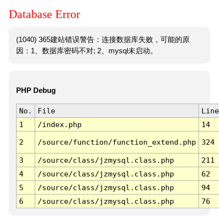
Database Error
(1040) 365建站错误警告：连接数据库失败，可能的原
因：1、数据库密码不对; 2、mysql未启动。
PHP Debug
No.
File
Line
1
/index.php
14
2
/source/function/function_extend.php
324
3
/source/class/jzmysql.class.php
211
4
/source/class/jzmysql.class.php
62
5
/source/class/jzmysql.class.php
94
6
/source/class/jzmysql.class.php
76