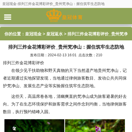
皇冠现金-排列三炸金花博彩评价_贵州梵净山：握住筑牢生态防地
你的位置：
皇冠现金
>
皇冠返水
> 排列三炸金花博彩评价_贵州梵净
排列三炸金花博彩评价_贵州梵净山：握住筑牢生态防地
山：握住筑牢生态防地
发布日期：2024-02-13 16:01 点击次数：210
排列三炸金花博彩评价
在领少见千扶助物和野天真物的天下当然遗产地贵州梵净山，记
者近期通过实地探望发现，当地通过律例旅客数目、发动公共共同保
护梵净山、发展生态产业等实验握住筑牢生态防地。
这些天，高温席卷各地，清幽爽直的梵净山成为旅客避暑的好去
向。为了在生态环境保护和旅客需求之间作念到均衡，当地律例旅客
数目，执行预约错峰入园。