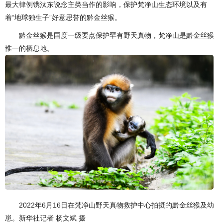
最大律例镌汰东说念主类当作的影响，保护梵净山生态环境以及有
着“地球独生子”好意思誉的黔金丝猴。
黔金丝猴是国度一级要点保护罕有野天真物，梵净山是黔金丝猴
惟一的栖息地。
2022年6月16日在梵净山野天真物救护中心拍摄的黔金丝猴及幼
崽。新华社记者 杨文斌 摄