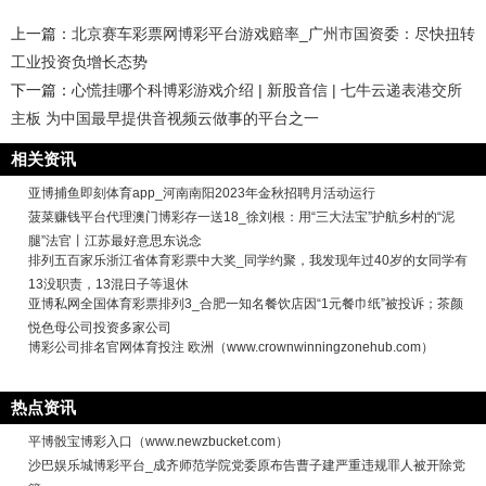
上一篇：
北京赛车彩票网博彩平台游戏赔率_广州市国资委：尽快扭转
工业投资负增长态势
下一篇：
心慌挂哪个科博彩游戏介绍 | 新股音信 | 七牛云递表港交所
主板 为中国最早提供音视频云做事的平台之一
相关资讯
亚博捕鱼即刻体育app_河南南阳2023年金秋招聘月活动运行
菠菜赚钱平台代理澳门博彩存一送18_徐刘根：用“三大法宝”护航乡村的“泥
腿”法官丨江苏最好意思东说念
排列五百家乐浙江省体育彩票中大奖_同学约聚，我发现年过40岁的女同学有
13没职责，13混日子等退休
亚博私网全国体育彩票排列3_合肥一知名餐饮店因“1元餐巾纸”被投诉；茶颜
悦色母公司投资多家公司
博彩公司排名官网体育投注 欧洲（www.crownwinningzonehub.com）
热点资讯
平博骰宝博彩入口（www.newzbucket.com）
沙巴娱乐城博彩平台_成齐师范学院党委原布告曹子建严重违规罪人被开除党