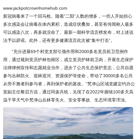
www.jackpotcrownhomehub.com
新冠病毒来了一个回马枪。随着“二阳”人数的增多，一些人开始担心
多次感染会让病毒在体内累积，造成症状叠加，甚至有传闻称人最多
可以感染八次，再多就没命了。最新一期科学流言榜发布，对上述说
法予以辟谣。此外，还有更多健康流言此次被“集中打击”。
“充分进展69个村党支部引颈作用和2000多名党员前卫范例作
用，通过规则党员护林包袱区，成立党员护林前卫岗，开展生态保护
法律律例宣传和志愿就业当作，进步了公共生态保护意志，公共自愿
参与丛林防火、巡林巡河、资源保护等使命，带动了30000多名公共
从旁不雅者到参与者，再到保护者的篡改。”梵净山区域党建定约办公
室副主任黎启方说，通过同衾共枕，兑现了在2022年握续100多天高
温干旱天气中梵净山丛林零失火、安全零事故、生态环境零浑浊。