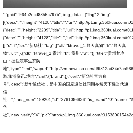
","gnid":"964b2ecd8355c797b","img_data":[{"flag":2,"img":
[{"desc":"","height":"4128","title":"","url":"http://p1.img.360kuai.com
{"desc":"","height":"2209","title":"","url":"http://p1.img.360kuai.com/
{"desc":"","height":"4128","title":"","url":"http://p2.img.360kuai.co
[],"s":"t","src":"新华社","tag":[{"clk":"ktravel_1:野天真物","k":"野天真
物","u":""},{"clk":"ktravel_1:贵州","k":"贵州","u":""}],"title":"贵州梵净
山：握住筑牢生态防
地","type":"zmt","wapurl":"http://zm.news.so.com/d9f812ad34c7aa96
游:旅游资讯:境内","zmt":{"brand":{},"cert":"新华社官方账
号","desc":"新华通信社，是中国的国度通信社同期亦然天下性当代通
信
社。","fans_num":189201,"id":"2781086836","is_brand":"0","name":
华
社","new_verify":"4","pic":"http://p1.img.360kuai.com/t0153890154a2de