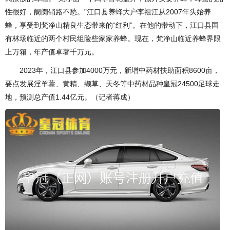
性很好，阛阓销路不愁。”江口县养蜂大户李祖江从2007年头始养
蜂，享受到梵净山精良生态带来的“红利”。在他的带动下，江口县国
有林场临近的两个村民组险些家家养蜂。现在，梵净山临近养蜂界限
上万箱，年产值卓著千万元。
2023年，江口县参加4000万元，新增中药材扶助面积8600亩，
要点发展淫羊藿、黄精、缬草、天冬等中药材品种皇冠24500足球走
地，预测总产值1.44亿元。（记者蒋成）