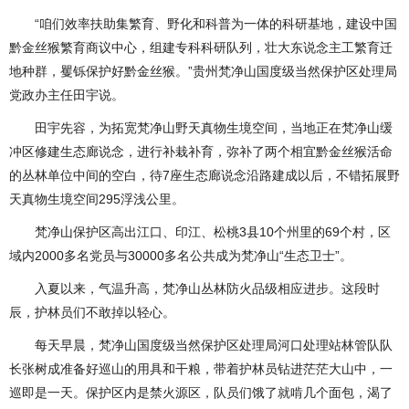
“咱们效率扶助集繁育、野化和科普为一体的科研基地，建设中国
黔金丝猴繁育商议中心，组建专科科研队列，壮大东说念主工繁育迁
地种群，矍铄保护好黔金丝猴。”贵州梵净山国度级当然保护区处理局
党政办主任田宇说。
田宇先容，为拓宽梵净山野天真物生境空间，当地正在梵净山缓
冲区修建生态廊说念，进行补栽补育，弥补了两个相宜黔金丝猴活命
的丛林单位中间的空白，待7座生态廊说念沿路建成以后，不错拓展野
天真物生境空间295浮浅公里。
梵净山保护区高出江口、印江、松桃3县10个州里的69个村，区
域内2000多名党员与30000多名公共成为梵净山“生态卫士”。
入夏以来，气温升高，梵净山丛林防火品级相应进步。这段时
辰，护林员们不敢掉以轻心。
每天早晨，梵净山国度级当然保护区处理局河口处理站林管队队
长张树成准备好巡山的用具和干粮，带着护林员钻进茫茫大山中，一
巡即是一天。保护区内是禁火源区，队员们饿了就啃几个面包，渴了