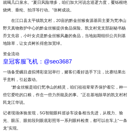
就喝几口泉水。“夏日风险增多，咱们加大河说念巡逻力度，矍铄根绝
烧烤、垂纶、拍浮等行动。”张树成说。
在江口县太平镇凯文村，20亩的黔金丝猴食源基田主要为梵净山
野天真物救护中心的黔金丝猴提供食品保险。凯文村党支部副秘书杨
乔文先容，小叶女贞是黔金丝猴风趣的食品，当地如期组织公共到基
地除草，让女贞树长得愈加宽绰。
资金流动
皇冠客服飞机：@seo3687
一场备受瞩目虚拟博彩皇冠举行，赌客们看好选手下注，比赛结果出
乎意料，引起轰动。
“黔金丝猴是咱们梵净山的精灵，咱们祖祖辈辈齐保护着它，种一
些它爱吃的口粮，作念一些力所能及的事。”正在基地除草的凯文村村
民龙江华说。
记者现场体验发现，5G智能眼科巡诊车设备相当先进，从视力、验
光、眼压、眼前段到眼底彩照等一系列眼科检查，都可以在车上“一条
龙”实现。