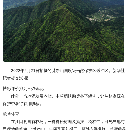
2022年4月21日拍摄的梵净山国度级当然保护区缓冲区。新华社
记者杨文斌 摄
博彩评价排列三炸金花
此外，当地还发展养蜂、中草药扶助等林下经济，让丛林资源在
保护中获得有用哄骗。
欧博体育
在江口县国有林场，一棵棵松树遍及挺拔，松林中，可见当地村
民摆放的蜂箱。“梵净山一年四季百花盛开，额外安妥养蜂，蜂蜜的品