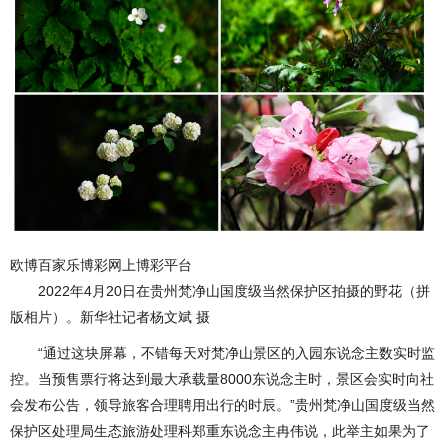
欧博百家乐博彩网上博彩平台
2022年4月20日在贵州梵净山国度级当然保护区拍摄的野花（拼
版相片）。新华社记者杨文斌 摄
“通过这块屏幕，不错每天对梵净山景区的入园东说念主数实时监
控。当预售票行将达到最大承载量8000东说念主时，景区会实时向社
会发布公告，领导旅客合理聘用出行的时辰。”贵州梵净山国度级当然
保护区处理局生态旅游处理科郑重东说念主冉伟说，此举主如果为了