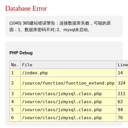
Database Error
(1040) 365建站错误警告：连接数据库失败，可能的原
因：1、数据库密码不对; 2、mysql未启动。
PHP Debug
No.
File
Line
1
/index.php
14
2
/source/function/function_extend.php
324
3
/source/class/jzmysql.class.php
211
4
/source/class/jzmysql.class.php
62
5
/source/class/jzmysql.class.php
94
6
/source/class/jzmysql.class.php
76