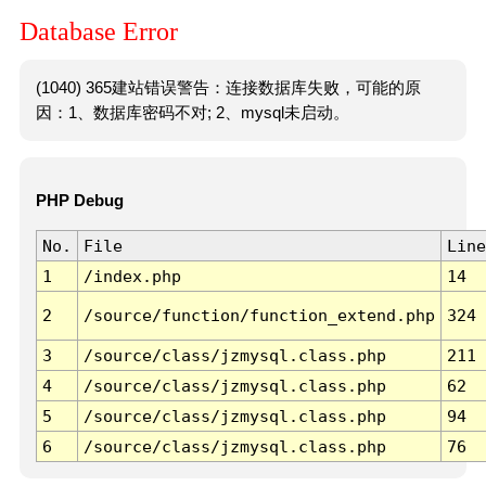
Database Error
(1040) 365建站错误警告：连接数据库失败，可能的原
因：1、数据库密码不对; 2、mysql未启动。
PHP Debug
No.
File
Line
1
/index.php
14
2
/source/function/function_extend.php
324
3
/source/class/jzmysql.class.php
211
4
/source/class/jzmysql.class.php
62
5
/source/class/jzmysql.class.php
94
6
/source/class/jzmysql.class.php
76