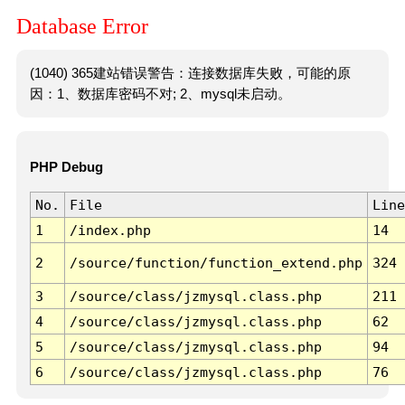
Database Error
(1040) 365建站错误警告：连接数据库失败，可能的原
因：1、数据库密码不对; 2、mysql未启动。
PHP Debug
No.
File
Line
1
/index.php
14
2
/source/function/function_extend.php
324
3
/source/class/jzmysql.class.php
211
4
/source/class/jzmysql.class.php
62
5
/source/class/jzmysql.class.php
94
6
/source/class/jzmysql.class.php
76