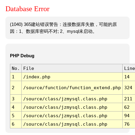
Database Error
(1040) 365建站错误警告：连接数据库失败，可能的原
因：1、数据库密码不对; 2、mysql未启动。
PHP Debug
No.
File
Line
1
/index.php
14
2
/source/function/function_extend.php
324
3
/source/class/jzmysql.class.php
211
4
/source/class/jzmysql.class.php
62
5
/source/class/jzmysql.class.php
94
6
/source/class/jzmysql.class.php
76